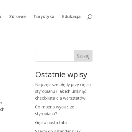
a
Zdrowie
Turystyka
Edukacja
Szukaj
Ostatnie wpisy
Najczęstsze błędy przy cięciu
styropianu i jak ich uniknąć –
check-lista dla warsztatów
ów
Co można wyciąć ze
ich
styropianu?
Gęsta pasta tahini
Szarfy do sztandaru: Jak