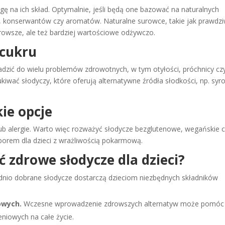
ę na ich skład. Optymalnie, jeśli będą one bazować na naturalnych
, konserwantów czy aromatów. Naturalne surowce, takie jak prawdz
rowsze, ale też bardziej wartościowe odżywczo.
 cukru
wadzić do wielu problemów zdrowotnych, w tym otyłości, próchnicy cz
iwać słodyczy, które oferują alternatywne źródła słodkości, np. syr
ie opcje
 lub alergie. Warto więc rozważyć słodycze bezglutenowe, wegańskie 
orem dla dzieci z wrażliwością pokarmową.
 zdrowe słodycze dla dzieci?
io dobrane słodycze dostarczą dzieciom niezbędnych składników
owych.
Wczesne wprowadzenie zdrowszych alternatyw może pomóc
niowych na całe życie.