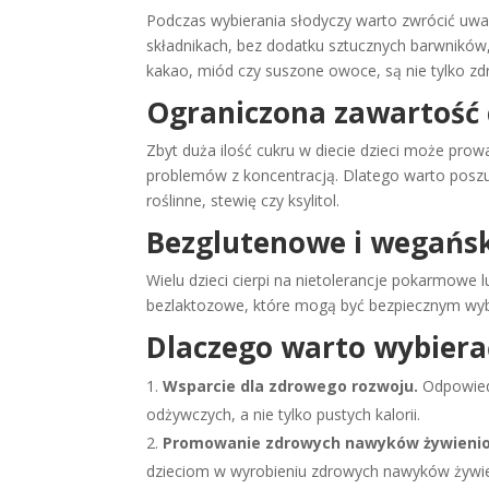
Podczas wybierania słodyczy warto zwrócić uwag
składnikach, bez dodatku sztucznych barwników
kakao, miód czy suszone owoce, są nie tylko zd
Ograniczona zawartość
Zbyt duża ilość cukru w diecie dzieci może pro
problemów z koncentracją. Dlatego warto poszuk
roślinne, stewię czy ksylitol.
Bezglutenowe i wegańsk
Wielu dzieci cierpi na nietolerancje pokarmowe
bezlaktozowe, które mogą być bezpiecznym wyb
Dlaczego warto wybierać
Wsparcie dla zdrowego rozwoju.
Odpowiedn
odżywczych, a nie tylko pustych kalorii.
Promowanie zdrowych nawyków żywieni
dzieciom w wyrobieniu zdrowych nawyków żywie