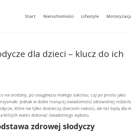
Start
Nieruchomości
Lifestyle
Motoryzacj
ycze dla dzieci – klucz do ich
to na urodziny, po osiągnięciu małego sukcesu, czy po prostu jako
 przysmaki. Jednak w dobie rosnącej świadomości zdrowotnej rodzic
odycze, które nie tylko dostarczą dzieciom radości, ale też będą dla n
la których warto dokonać świadomego wyboru.
odstawa zdrowej słodyczy